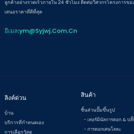
ลูกค้าอย่างรวดเร็วภายใน 24 ชั่วโมง ติดต่อวิศวกรโครงการของ
เสนอราคาที่ดีที่สุด
อีเมล:ym@Syjwj.Com.Cn
สินค้า
ลิงค์ด่วน
ชิ้นส่วนปั๊มขึ้นรูป
บ้าน
- เทอร์มินัลการตอก & ปลั๊
บริการที่กำหนดเอง
- การตอกเศษโลหะ
การเลือกวัสดุ