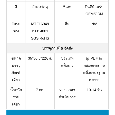
สีของวัสดุ
สี
พิเศษ
ยินดีต้อนรับ
OEM/ODM
ใบรับ
IATF16949
อื่น
N/A
รอง
ISO14001
SGS RoHS
บรรจุภัณฑ์ & จัดส่ง
ขนาด
35*30.5*22ซม.
ประเภท
ถุง PE และ
บรรจุ
แพ็คเกจ
กล่องกระดาษ
ภัณฑ์
แข็งมาตรฐาน
เดี่ยว
ส่งออก
น้ำหนัก
7 กก.
ระยะเวลา
10-14 วัน
รวม
ดำเนินการ
เดี่ยว