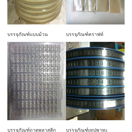
บรรจุภัณฑ์แบบม้วน
บรรจุภัณฑ์คราฟท์
บรรจุภัณฑ์ถาดพลาสติก
บรรจุภัณฑ์เทปพาหะ