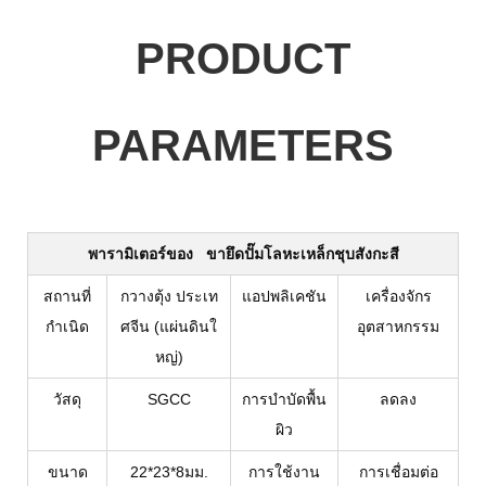
PRODUCT
PARAMETERS
พารามิเตอร์ของ
ขายึดปั๊มโลหะเหล็กชุบสังกะสี
สถานที่
กวางตุ้ง ประเท
แอปพลิเคชัน
เครื่องจักร
กำเนิด
ศจีน (แผ่นดินใ
อุตสาหกรรม
หญ่)
วัสดุ
SGCC
การบำบัดพื้น
ลดลง
ผิว
ขนาด
22*23*8มม.
การใช้งาน
การเชื่อมต่อ