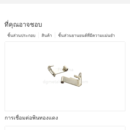
ที่คุณอาจชอบ
ชิ้นส่วนประกอบ
สินค้า
ชิ้นส่วนยานยนต์ที่มีความแม่นยำ
การเชื่อมต่อพินทองแดง