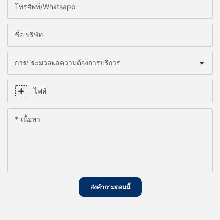
โทรศัพท์/whatsapp
ชื่อ บริษัท
การประมวลผลความต้องการบริการ
ไฟล์
เนื้อหา
ส่งคำถามตอนนี้