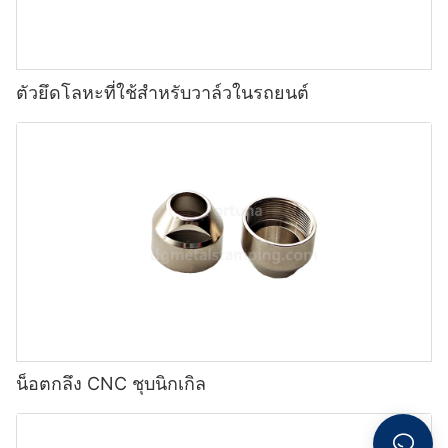
ตัวยึดโลหะที่ใช้สำหรับวาล์วในรถยนต์
น็อตกลึง CNC ชุบนิกเกิล