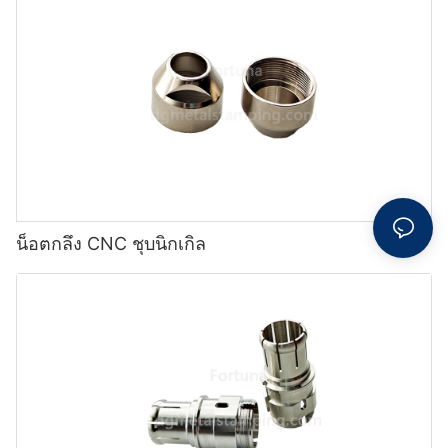
น็อตกลึง CNC ชุบนิกเกิล