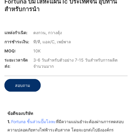
Fortuna ปั๊มโลหะแผ่น Ic ประเทศจีน อุปทาน
สำหรับการนำ
แหล่งกำเนิด:
ตงกวน, กวางตุ้ง
การชำระเงิน:
ที/ที, แอล/C, เพย์พาล
MOQ:
10K
ระยะเวลาจัด
3-6 วันสำหรับตัวอย่าง 7-15 วันสำหรับการผลิต
ส่ง:
จำนวนมาก
สอบถาม
ข้อดีของบริษัท
1.
Fortuna
ชิ้นส่วนปั๊มโลหะ
ที่มีความแม่นยำจะต้องผ่านการทดสอบ
ความปลอดภัยทางไฟฟ้าระดับสากล โดยจะถูกส่งไปยังองค์กร