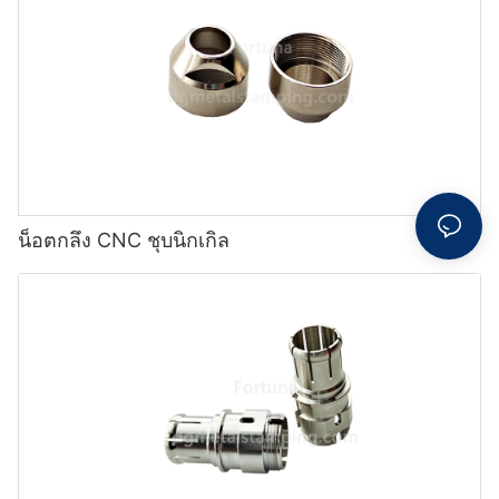
น็อตกลึง CNC ชุบนิกเกิล