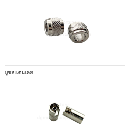
บูชสแตนเลส