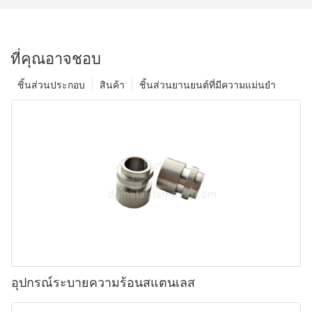
ที่คุณอาจชอบ
ชิ้นส่วนประกอบ
สินค้า
ชิ้นส่วนยานยนต์ที่มีความแม่นยำ
อุปกรณ์ระบายความร้อนสแตนเลส