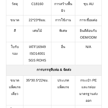
วัสดุ
C18160
การสร้างพื้น
ชุบ AU
ผิว
ขนาด
22*23*8มม.
การใช้งาน
การเชื่อมต่อ
เศษไม้
สี
พิเศษ
ยินดีต้อนรับ
OEM/ODM
ใบรับ
IATF16949
อื่น
N/A
รอง
ISO14001
SGS ROHS
การบรรจุหีบห่อ & จัดส่ง
ขนาด
35*30.5*22ซม.
ประเภท
กระเป๋า PE
แพ็คเกจ
แพ็คเกจ
และกล่อง
เดี่ยว
มาตรฐานส่ง
ออก