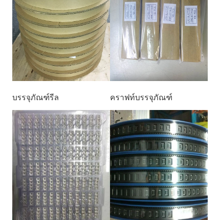
บรรจุภัณฑ์รีล
คราฟท์บรรจุภัณฑ์