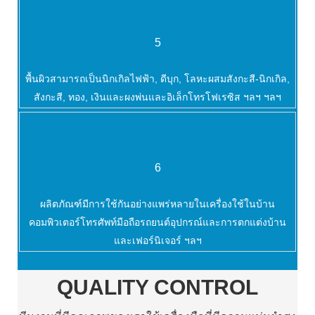
5
พื้นผิวสามารถเป็นนิกเกิลไฟฟ้า, ดีบุก, โลหะผสมสังกะสี-นิกเกิล,
สังกะสี, ทอง, เงินและผงพ่นและอิเล็กโทรโฟเรซิส ฯลฯ ฯลฯ
6
ผลิตภัณฑ์มีการใช้กันอย่างแพร่หลายในเครื่องใช้ในบ้าน
คอมพิวเตอร์โทรศัพท์มือถือรถยนต์อุปกรณ์และการตกแต่งบ้าน
และเฟอร์นิเจอร์ ฯลฯ
QUALITY CONTROL