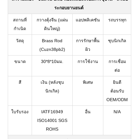
ระกอบยานยนต์
สถานที่
กวางตุ้งจีน (แผ่น
แอปพลิเคชัน
รถบรรทุก
กำเนิด
ดินใหญ่)
วัสดุ
Brass Rod
การรักษาพื้น
ชุบนิกเกิล
(Cuzn38pb2)
ผิว
ขนาด
30*8*10มม.
การใช้งาน
การเชื่อม
ต่อ
สี
เงิน (หลังชุบ
พิเศษ
ยินดี
นิกเกิล)
ต้อนรับ
OEM/ODM
ใบรับรอง
IATF16949
อื่น
N/A
ISO14001 SGS
ROHS