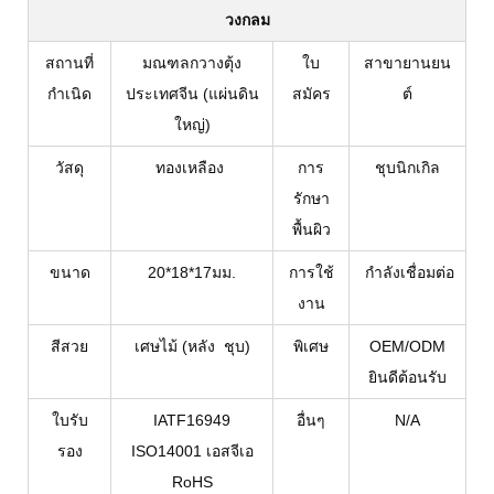
วงกลม
สถานที่
มณฑลกวางตุ้ง
ใบ
สาขายานยน
กำเนิด
ประเทศจีน (แผ่นดิน
สมัคร
ต์
ใหญ่)
วัสดุ
ทองเหลือง
การ
ชุบนิกเกิล
รักษา
พื้นผิว
ขนาด
20*18*17มม.
การใช้
กำลังเชื่อมต่อ
งาน
สีสวย
เศษไม้ (หลัง ชุบ)
พิเศษ
OEM/ODM
ยินดีต้อนรับ
ใบรับ
IATF16949
อื่นๆ
N/A
รอง
ISO14001 เอสจีเอ
RoHS